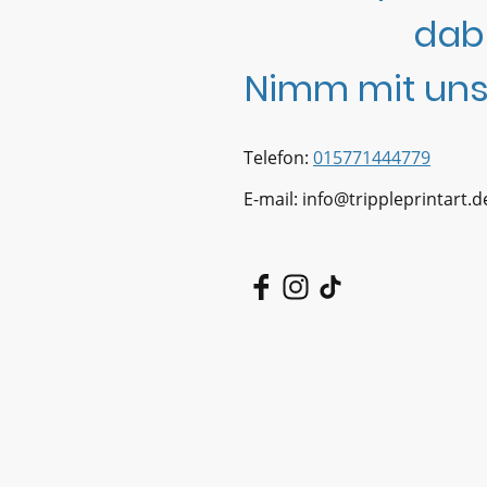
dab
Nimm mit uns
Telefon:
015771444779
E-mail: info@trippleprintart.d