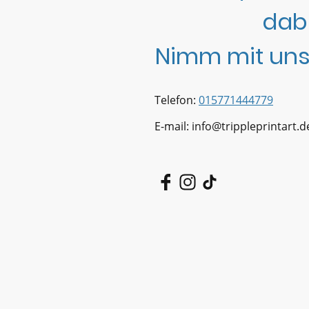
dab
Nimm mit uns
Telefon:
015771444779
E-mail: info@trippleprintart.d