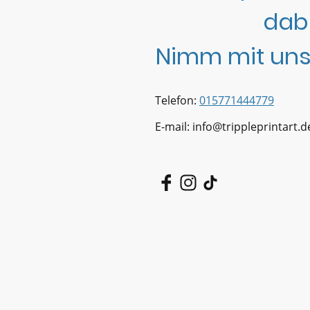
dab
Nimm mit uns
Telefon:
015771444779
E-mail: info@trippleprintart.d