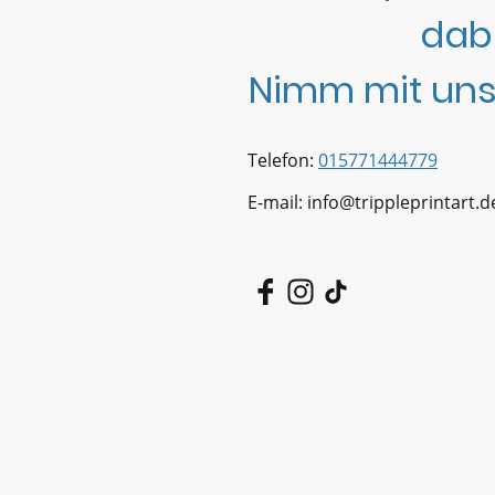
dab
Nimm mit uns
Telefon:
015771444779
E-mail: info@trippleprintart.d