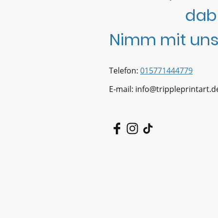
dab
Nimm mit uns
Telefon:
015771444779
E-mail: info@trippleprintart.d