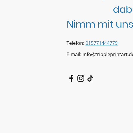
dab
Nimm mit uns
Telefon:
015771444779
E-mail: info@trippleprintart.d