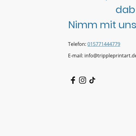
dab
Nimm mit uns
Telefon:
015771444779
E-mail: info@trippleprintart.d