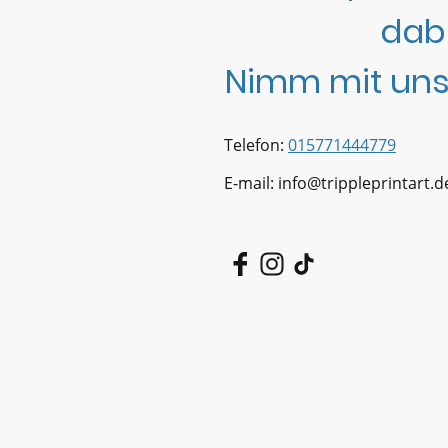
dab
Nimm mit uns
Telefon:
015771444779
E-mail: info@trippleprintart.d